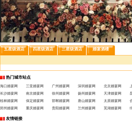
五星级酒店
四星级酒店
三星级酒店
婚宴酒楼
秀山土家族苗族自治县
丰都县
垫江县
武隆县
忠县
开县
云阳
彭水苗族土家族自治县
江津市
合川市
南川市
永川市
大渡口
沙坪坝
南岸区
北碚区
万盛区
双桥区
万州区
巴南区
黔江区
长寿区
綦
热门城市站点
海口婚宴网
三亚婚宴网
广州婚宴网
深圳婚宴网
北京婚宴网
长沙婚宴网
南京婚宴网
徐州婚宴网
扬州婚宴网
天津婚宴网
桂林婚宴网
保定婚宴网
邯郸婚宴网
唐山婚宴网
太原婚宴网
郑州婚宴网
重庆婚宴网
贵阳婚宴网
兰州婚宴网
芜湖婚宴网
友情链接