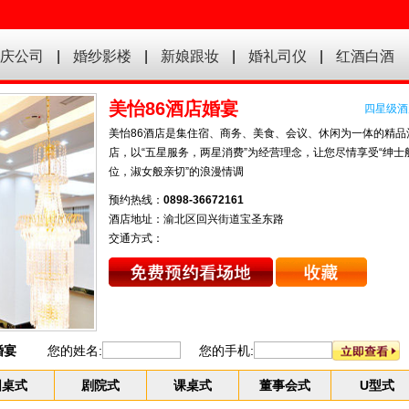
庆公司
|
婚纱影楼
|
新娘跟妆
|
婚礼司仪
|
红酒白酒
美怡86酒店婚宴
四星级酒
美怡86酒店是集住宿、商务、美食、会议、休闲为一体的精品
店，以“五星服务，两星消费”为经营理念，让您尽情享受“绅士
位，淑女般亲切”的浪漫情调
预约热线：
0898-36672161
酒店地址：渝北区回兴街道宝圣东路
交通方式：
婚宴
您的姓名:
您的手机:
圆桌式
剧院式
课桌式
董事会式
U型式