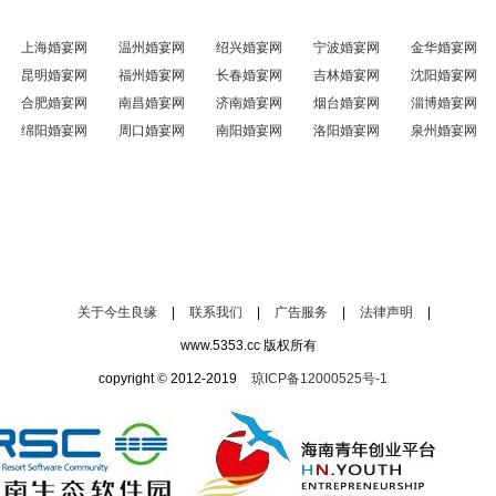
上海婚宴网
温州婚宴网
绍兴婚宴网
宁波婚宴网
金华婚宴网
昆明婚宴网
福州婚宴网
长春婚宴网
吉林婚宴网
沈阳婚宴网
合肥婚宴网
南昌婚宴网
济南婚宴网
烟台婚宴网
淄博婚宴网
绵阳婚宴网
周口婚宴网
南阳婚宴网
洛阳婚宴网
泉州婚宴网
关于今生良缘
|
联系我们
|
广告服务
|
法律声明
|
www.5353.cc 版权所有
copyright
©
2012-2019
琼ICP备12000525号-1