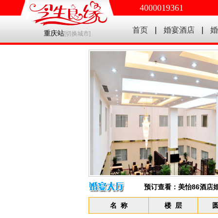
4000019361
首页
|
婚宴酒店
|
婚
重庆站
[
切换城市
]
预订查看：
美怡86酒店
名 称
楼 层